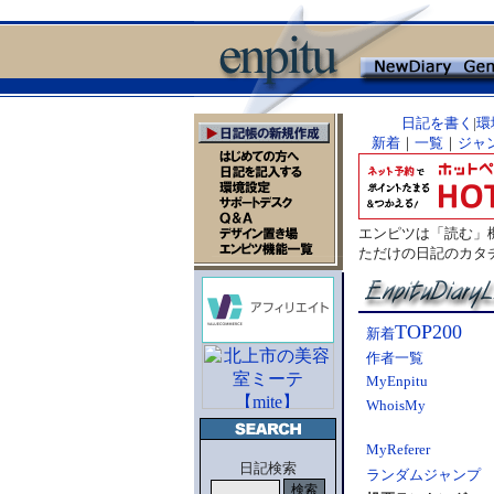
日記を書く
|
環
新着
｜
一覧
｜
ジャ
エンピツは「読む」
ただけの日記のカタ
TOP200
新着
作者一覧
MyEnpitu
WhoisMy
MyReferer
日記検索
ランダムジャンプ