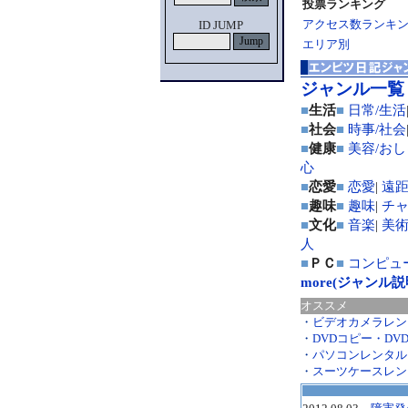
投票ランキング
アクセス数ランキ
ID JUMP
エリア別
ジャンル一覧
■
生活
■
日常/生活
■
社会
■
時事/社会
■
健康
■
美容/お
心
■
恋愛
■
恋愛
|
遠
■
趣味
■
趣味
|
チ
■
文化
■
音楽
|
美術
人
■
ＰＣ
■
コンピュ
more(ジャンル
オススメ
・
ビデオカメラレン
・
DVDコピー・DV
・
パソコンレンタル
・
スーツケースレン